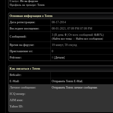
Статус:
Не на форуме
Профиль на трекере:
Totem
Основная информация о Totem
Дата регистрации:
08-17-2014
Воследнее посещение:
08-01-2021, 07:09 PM 07:09 PM
3 (В день:
0
| От всех сообщений:
0.01%
)
Сообщений:
(
Найти все темы
—
Найти все сообщения
)
Время на форуме:
19 минут, 59 секунд
Приглашение от:
0
Рейтинг:
0
[
Детали
]
Как связаться с Totem
Вебсайт:
E-Mail:
Отправить Totem E-Mail.
Личное сообщение:
Отправить Totem личное сообщение.
ICQ номер:
AIM имя:
Yahoo ID: