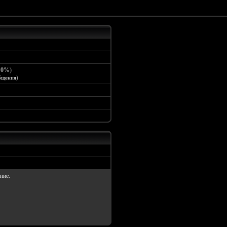
:
0%
)
бщения
)
ние.