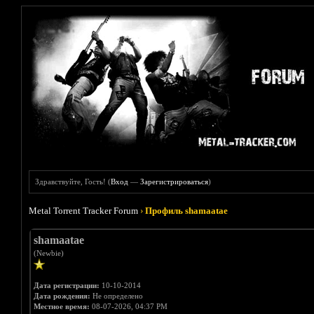
Здравствуйте, Гость! (
Вход
—
Зарегистрироваться
)
Metal Torrent Tracker Forum
›
Профиль shamaatae
shamaatae
(Newbie)
Дата регистрации:
10-10-2014
Дата рождения:
Не определено
Местное время:
08-07-2026, 04:37 PM