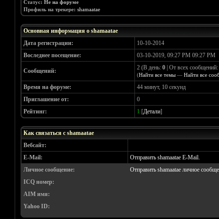
Статус:
Не на форуме
Профиль на трекере:
shamaatae
Основная информация о shamaatae
Дата регистрации:
10-10-2014
Воследнее посещение:
03-10-2019, 09:27 PM 09:27 PM
2 (В день:
0
| От всех сообщений
Сообщений:
(
Найти все темы
—
Найти все соо
Время на форуме:
44 минут, 10 секунд
Приглашение от:
0
Рейтинг:
1
[
Детали
]
Как связаться с shamaatae
Вебсайт:
E-Mail:
Отправить shamaatae E-Mail.
Личное сообщение:
Отправить shamaatae личное сообще
ICQ номер:
AIM имя:
Yahoo ID: