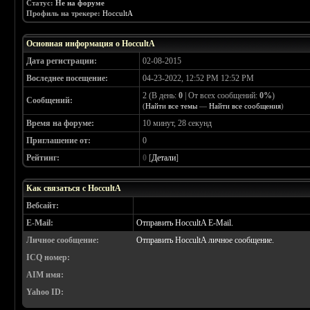
Статус:
Не на форуме
Профиль на трекере:
HoccultA
Основная информация о HoccultA
Дата регистрации:
02-08-2015
Воследнее посещение:
04-23-2022, 12:52 PM 12:52 PM
2 (В день:
0
| От всех сообщений:
0%
)
Сообщений:
(
Найти все темы
—
Найти все сообщения
)
Время на форуме:
10 минут, 28 секунд
Приглашение от:
0
Рейтинг:
0
[
Детали
]
Как связаться с HoccultA
Вебсайт:
E-Mail:
Отправить HoccultA E-Mail.
Личное сообщение:
Отправить HoccultA личное сообщение.
ICQ номер:
AIM имя:
Yahoo ID: