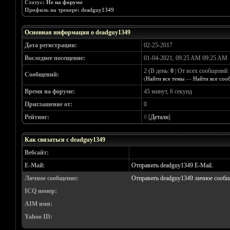
Статус:
Не на форуме
Профиль на трекере:
deadguy1349
Основная информация о deadguy1349
Дата регистрации:
02-25-2017
Воследнее посещение:
01-04-2021, 09:25 AM 09:25 AM
2 (В день:
0
| От всех сообщений
Сообщений:
(
Найти все темы
—
Найти все соо
Время на форуме:
45 минут, 6 секунд
Приглашение от:
0
Рейтинг:
0
[
Детали
]
Как связаться с deadguy1349
Вебсайт:
E-Mail:
Отправить deadguy1349 E-Mail.
Личное сообщение:
Отправить deadguy1349 личное сообщ
ICQ номер:
AIM имя:
Yahoo ID: