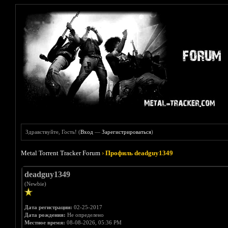
Здравствуйте, Гость! (
Вход
—
Зарегистрироваться
)
Metal Torrent Tracker Forum
›
Профиль deadguy1349
deadguy1349
(Newbie)
Дата регистрации:
02-25-2017
Дата рождения:
Не определено
Местное время:
08-08-2026, 05:36 PM