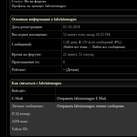
Статус:
Не на форуме
Профиль на трекере:
fabriziomagno
Основная информация о fabriziomagno
Дата регистрации:
01-16-2018
Воследнее посещение:
53 минут тому назад 10:25 PM
1 (В день:
0
| От всех сообщений:
0%
)
Сообщений:
(
Найти все темы
—
Найти все сообщения
)
Время на форуме:
22 минут, 51 секунд
Приглашение от:
0
Рейтинг:
0
[
Детали
]
Как связаться с fabriziomagno
Вебсайт:
E-Mail:
Отправить fabriziomagno E-Mail.
Личное сообщение:
Отправить fabriziomagno личное сообщение.
ICQ номер:
AIM имя:
Yahoo ID: