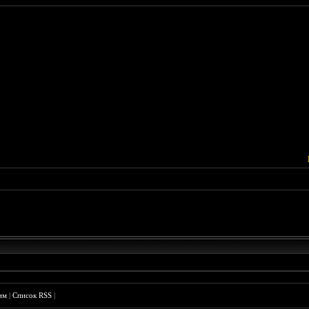
им
|
Список RSS
|