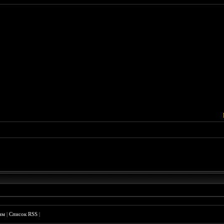
им
|
Список RSS
|