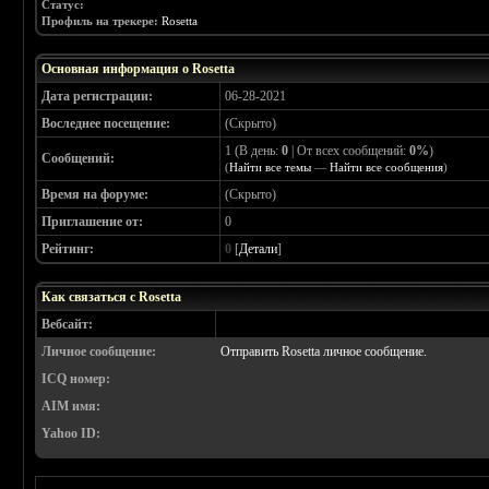
Статус:
Профиль на трекере:
Rosetta
Основная информация о Rosetta
Дата регистрации:
06-28-2021
Воследнее посещение:
(Скрыто)
1 (В день:
0
| От всех сообщений:
0%
)
Сообщений:
(
Найти все темы
—
Найти все сообщения
)
Время на форуме:
(Скрыто)
Приглашение от:
0
Рейтинг:
0
[
Детали
]
Как связаться с Rosetta
Вебсайт:
Личное сообщение:
Отправить Rosetta личное сообщение.
ICQ номер:
AIM имя:
Yahoo ID: