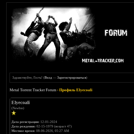
Здравствуйте, Гость! (
Вход
—
Зарегистрироваться
)
Metal Torrent Tracker Forum
›
Профиль Elyecoali
Elyecoali
(Newbie)
Дата регистрации:
12-01-2024
Дата рождения:
02-15-1979 (возраст 47)
Местное время:
08-06-2026, 05:27 AM