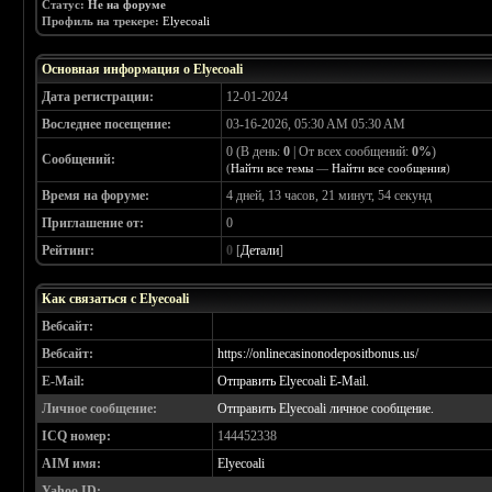
Статус:
Не на форуме
Профиль на трекере:
Elyecoali
Основная информация о Elyecoali
Дата регистрации:
12-01-2024
Воследнее посещение:
03-16-2026, 05:30 AM 05:30 AM
0 (В день:
0
| От всех сообщений:
0%
)
Сообщений:
(
Найти все темы
—
Найти все сообщения
)
Время на форуме:
4 дней, 13 часов, 21 минут, 54 секунд
Приглашение от:
0
Рейтинг:
0
[
Детали
]
Как связаться с Elyecoali
Вебсайт:
Вебсайт:
https://onlinecasinonodepositbonus.us/
E-Mail:
Отправить Elyecoali E-Mail.
Личное сообщение:
Отправить Elyecoali личное сообщение.
ICQ номер:
144452338
AIM имя:
Elyecoali
Yahoo ID: