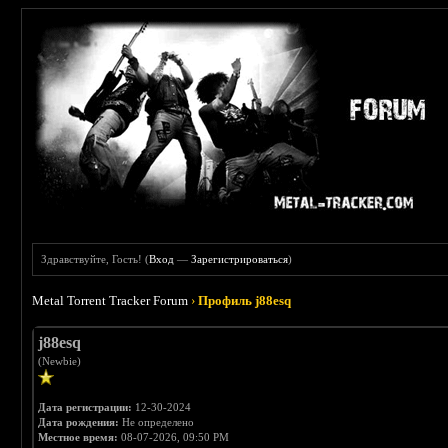
Здравствуйте, Гость! (
Вход
—
Зарегистрироваться
)
Metal Torrent Tracker Forum
›
Профиль j88esq
j88esq
(Newbie)
Дата регистрации:
12-30-2024
Дата рождения:
Не определено
Местное время:
08-07-2026, 09:50 PM