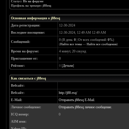
Статус:
Не на форуме
Профиль на трекере:
j88esq
Основная информация о j88esq
Дата регистрации:
12-30-2024
Воследнее посещение:
12-30-2024, 12:49 AM 12:49 AM
0 (В день:
0
| От всех сообщений:
0%
)
Сообщений:
(
Найти все темы
—
Найти все сообщения
)
Время на форуме:
4 минут, 20 секунд
Приглашение от:
0
Рейтинг:
0
[
Детали
]
Как связаться с j88esq
Вебсайт:
Вебсайт:
http://j88.esq/
E-Mail:
Отправить j88esq E-Mail.
Личное сообщение:
Отправить j88esq личное сообщение.
ICQ номер:
0
AIM имя:
Yahoo ID: