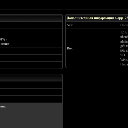
Дополнительная информация о app123
Sex:
Undis
123b 
nhanh
:
0%
)
nhiều
бщения
)
giải t
Bio:
Địa c
SĐT:
Websi
Hasta
ние.