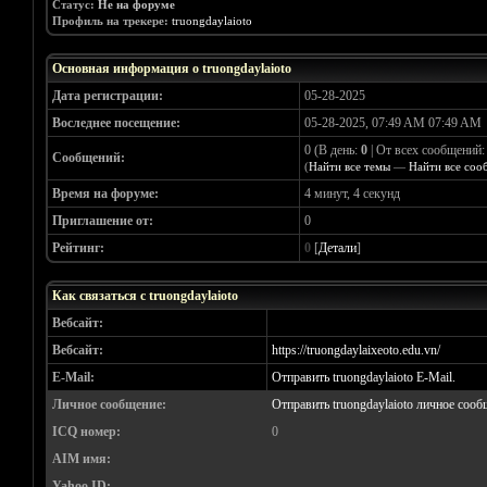
Статус:
Не на форуме
Профиль на трекере:
truongdaylaioto
Основная информация о truongdaylaioto
Дата регистрации:
05-28-2025
Воследнее посещение:
05-28-2025, 07:49 AM 07:49 AM
0 (В день:
0
| От всех сообщений
Сообщений:
(
Найти все темы
—
Найти все соо
Время на форуме:
4 минут, 4 секунд
Приглашение от:
0
Рейтинг:
0
[
Детали
]
Как связаться с truongdaylaioto
Вебсайт:
Вебсайт:
https://truongdaylaixeoto.edu.vn/
E-Mail:
Отправить truongdaylaioto E-Mail.
Личное сообщение:
Отправить truongdaylaioto личное сооб
ICQ номер:
0
AIM имя:
Yahoo ID: