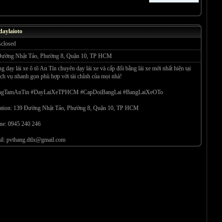
aylaioto
closed
Đường Nhật Tảo, Phường 8, Quận 10, TP HCM
g dạy lái xe ô tô An Tín chuyên dạy lái xe và cấp đổi bằng lái xe mới nhất hiện tại
ịch vụ nhanh gọn phù hợp với tài chỉnh của mọi nhà!
ngTamAnTin #DayLaiXeTPHCM #CapDoiBangLai #BangLaiXeOTo
ation: 139 Đường Nhật Tảo, Phường 8, Quận 10, TP HCM
ne: 0945 240 246
il: pvthang.dtlx@gmail.com