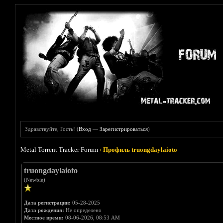
Здравствуйте, Гость! (
Вход
—
Зарегистрироваться
)
Metal Torrent Tracker Forum
›
Профиль truongdaylaioto
truongdaylaioto
(Newbie)
Дата регистрации:
05-28-2025
Дата рождения:
Не определено
Местное время:
08-06-2026, 08:53 AM