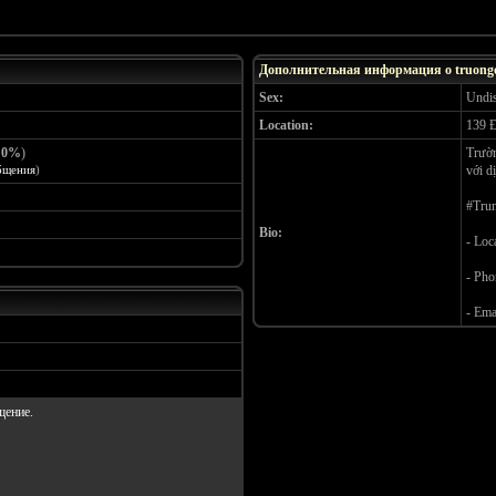
Дополнительная информация о truongd
Sex:
Undis
Location:
139 
:
0%
)
Trườn
бщения
)
với d
#Tru
Bio:
- Loc
- Pho
- Ema
щение.