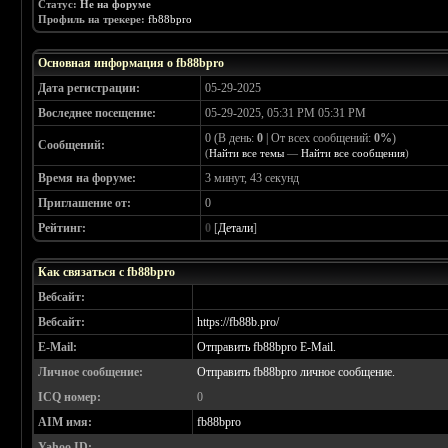
Статус:
Не на форуме
Профиль на трекере:
fb88bpro
Основная информация о fb88bpro
Дата регистрации:
05-29-2025
Воследнее посещение:
05-29-2025, 05:31 PM 05:31 PM
0 (В день:
0
| От всех сообщений:
0%
)
Сообщений:
(
Найти все темы
—
Найти все сообщения
)
Время на форуме:
3 минут, 43 секунд
Приглашение от:
0
Рейтинг:
0
[
Детали
]
Как связаться с fb88bpro
Вебсайт:
Вебсайт:
https://fb88b.pro/
E-Mail:
Отправить fb88bpro E-Mail.
Личное сообщение:
Отправить fb88bpro личное сообщение.
ICQ номер:
0
AIM имя:
fb88bpro
Yahoo ID: