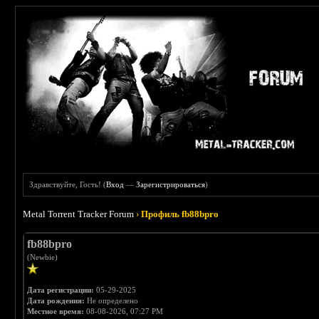
Здравствуйте, Гость! (
Вход
—
Зарегистрироваться
)
Metal Torrent Tracker Forum
›
Профиль fb88bpro
fb88bpro
(Newbie)
Дата регистрации:
05-29-2025
Дата рождения:
Не определено
Местное время:
08-08-2026, 07:27 PM