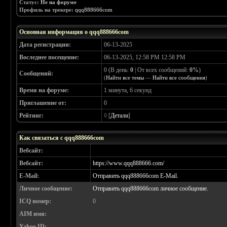
Статус:
Не на форуме
Профиль на трекере:
qqq888666com
Основная информация о qqq888666com
Дата регистрации:
06-13-2025
Воследнее посещение:
06-13-2025, 12:58 PM 12:58 PM
0 (В день:
0
| От всех сообщений:
0%
)
Сообщений:
(
Найти все темы
—
Найти все сообщения
)
Время на форуме:
1 минута, 6 секунд
Приглашение от:
0
Рейтинг:
0
[
Детали
]
Как связаться с qqq888666com
Вебсайт:
Вебсайт:
https://www.qqq888666.com/
E-Mail:
Отправить qqq888666com E-Mail.
Личное сообщение:
Отправить qqq888666com личное сообщение.
ICQ номер:
0
AIM имя:
Yahoo ID: