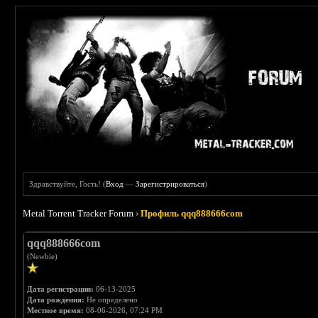
Здравствуйте, Гость! (
Вход
—
Зарегистрироваться
)
Metal Torrent Tracker Forum
›
Профиль qqq888666com
qqq888666com
(Newbie)
Дата регистрации:
06-13-2025
Дата рождения:
Не определено
Местное время:
08-06-2026, 07:24 PM