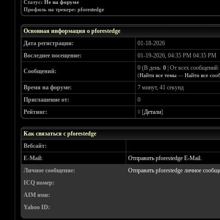
Статус:
Не на форуме
Профиль на трекере:
pforestedge
Основная информация о pforestedge
Дата регистрации:
01-18-2026
Воследнее посещение:
01-19-2026, 04:35 PM 04:35 PM
0 (В день:
0
| От всех сообщений
Сообщений:
(
Найти все темы
—
Найти все соо
Время на форуме:
7 минут, 41 секунд
Приглашение от:
0
Рейтинг:
0
[
Детали
]
Как связаться с pforestedge
Вебсайт:
E-Mail:
Отправить pforestedge E-Mail.
Личное сообщение:
Отправить pforestedge личное сообщ
ICQ номер:
AIM имя:
Yahoo ID: