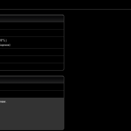
:
0%
)
бщения
)
ение.