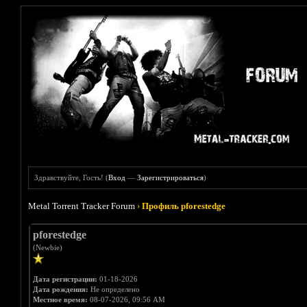
Здравствуйте, Гость! (
Вход
—
Зарегистрироваться
)
Metal Torrent Tracker Forum
›
Профиль pforestedge
pforestedge
(Newbie)
Дата регистрации:
01-18-2026
Дата рождения:
Не определено
Местное время:
08-07-2026, 09:56 AM