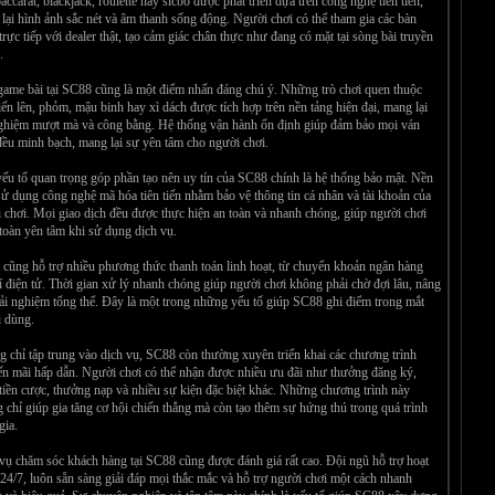
accarat, blackjack, roulette hay sicbo được phát triển dựa trên công nghệ tiên tiến,
lại hình ảnh sắc nét và âm thanh sống động. Người chơi có thể tham gia các bàn
trực tiếp với dealer thật, tạo cảm giác chân thực như đang có mặt tại sòng bài truyền
.
ame bài tại SC88 cũng là một điểm nhấn đáng chú ý. Những trò chơi quen thuộc
iến lên, phỏm, mậu binh hay xì dách được tích hợp trên nền tảng hiện đại, mang lại
nghiệm mượt mà và công bằng. Hệ thống vận hành ổn định giúp đảm bảo mọi ván
đều minh bạch, mang lại sự yên tâm cho người chơi.
ếu tố quan trọng góp phần tạo nên uy tín của SC88 chính là hệ thống bảo mật. Nền
sử dụng công nghệ mã hóa tiên tiến nhằm bảo vệ thông tin cá nhân và tài khoản của
 chơi. Mọi giao dịch đều được thực hiện an toàn và nhanh chóng, giúp người chơi
toàn yên tâm khi sử dụng dịch vụ.
cũng hỗ trợ nhiều phương thức thanh toán linh hoạt, từ chuyển khoản ngân hàng
í điện tử. Thời gian xử lý nhanh chóng giúp người chơi không phải chờ đợi lâu, nâng
rải nghiệm tổng thể. Đây là một trong những yếu tố giúp SC88 ghi điểm trong mắt
 dùng.
 chỉ tập trung vào dịch vụ, SC88 còn thường xuyên triển khai các chương trình
n mãi hấp dẫn. Người chơi có thể nhận được nhiều ưu đãi như thưởng đăng ký,
tiền cược, thưởng nạp và nhiều sự kiện đặc biệt khác. Những chương trình này
 chỉ giúp gia tăng cơ hội chiến thắng mà còn tạo thêm sự hứng thú trong quá trình
gia.
vụ chăm sóc khách hàng tại SC88 cũng được đánh giá rất cao. Đội ngũ hỗ trợ hoạt
24/7, luôn sẵn sàng giải đáp mọi thắc mắc và hỗ trợ người chơi một cách nhanh