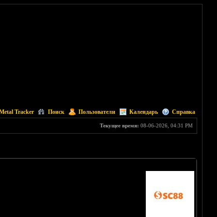
Metal Tracker
Поиск
Пользователи
Календарь
Справка
Текущее время:
08-06-2026, 04:31 PM