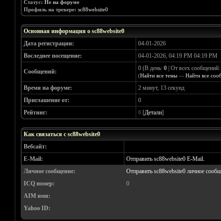
Статус:
Не на форуме
Профиль на трекере:
sc88website0
Основная информация о sc88website0
Дата регистрации:
04-01-2026
Воследнее посещение:
04-01-2026, 04:19 PM 04:19 PM
0 (В день:
0
| От всех сообщений
Сообщений:
(
Найти все темы
—
Найти все соо
Время на форуме:
2 минут, 13 секунд
Приглашение от:
0
Рейтинг:
0
[
Детали
]
Как связаться с sc88website0
Вебсайт:
E-Mail:
Отправить sc88website0 E-Mail.
Личное сообщение:
Отправить sc88website0 личное сообщ
ICQ номер:
0
AIM имя:
Yahoo ID: