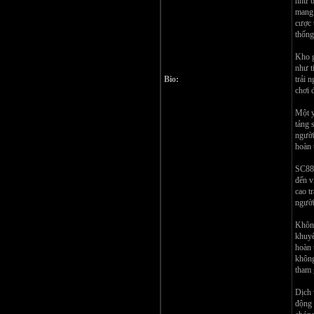
như b
mang 
cược 
thống
Kho g
như t
Bio:
trải 
chơi 
Một y
tảng 
người
hoàn 
SC88 
đến v
cao t
người
Không
khuyế
hoàn 
không
tham 
Dịch 
động 