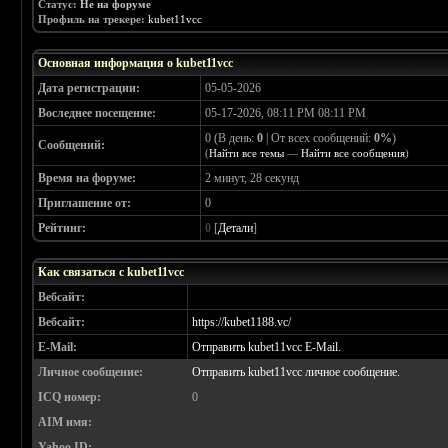
Статус:
Не на форуме
Профиль на трекере:
kubet11vcc
Основная информация о kubet11vcc
Дата регистрации:
05-05-2026
Воследнее посещение:
05-17-2026, 08:11 PM 08:11 PM
0 (В день:
0
| От всех сообщений:
0%
)
Сообщений:
(
Найти все темы
—
Найти все сообщения
)
Время на форуме:
2 минут, 28 секунд
Приглашение от:
0
Рейтинг:
0
[
Детали
]
Как связаться с kubet11vcc
Вебсайт:
Вебсайт:
https://kubet1188.vc/
E-Mail:
Отправить kubet11vcc E-Mail.
Личное сообщение:
Отправить kubet11vcc личное сообщение.
ICQ номер:
0
AIM имя:
Yahoo ID: