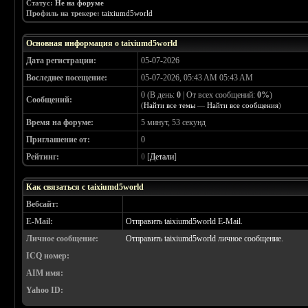
Статус:
Не на форуме
Профиль на трекере:
taixiumd5world
Основная информация о taixiumd5world
Дата регистрации:
05-07-2026
Воследнее посещение:
05-07-2026, 05:43 AM 05:43 AM
0 (В день:
0
| От всех сообщений:
0%
)
Сообщений:
(
Найти все темы
—
Найти все сообщения
)
Время на форуме:
5 минут, 53 секунд
Приглашение от:
0
Рейтинг:
0
[
Детали
]
Как связаться с taixiumd5world
Вебсайт:
E-Mail:
Отправить taixiumd5world E-Mail.
Личное сообщение:
Отправить taixiumd5world личное сообщение.
ICQ номер:
AIM имя:
Yahoo ID: