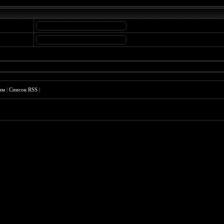
им
|
Список RSS
|