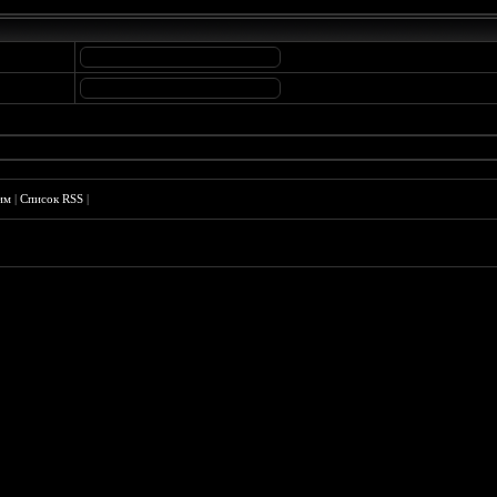
им
|
Список RSS
|