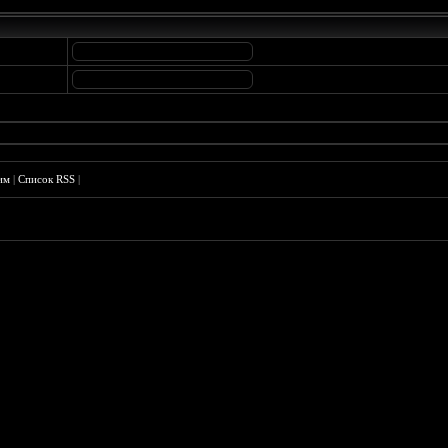
им
|
Список RSS
|