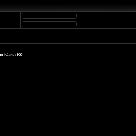
им
|
Список RSS
|