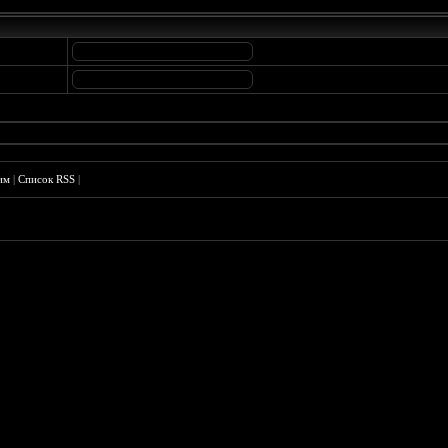
им
|
Список RSS
|