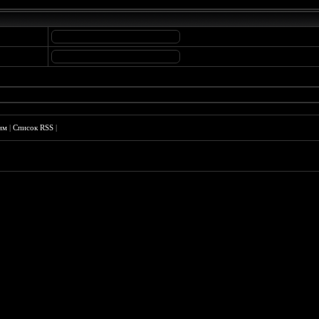
им
|
Список RSS
|