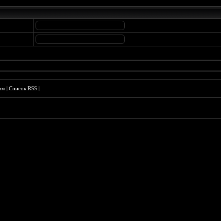
им
|
Список RSS
|