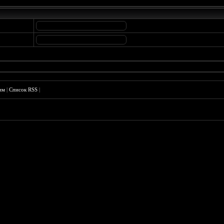
им
|
Список RSS
|