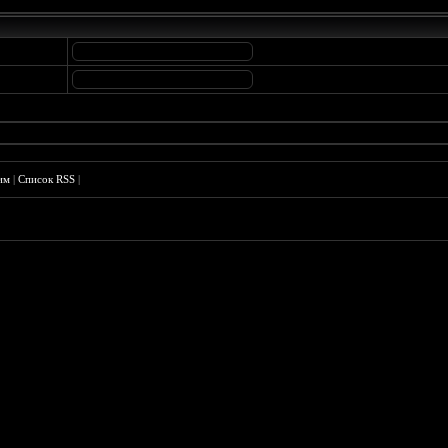
им
|
Список RSS
|