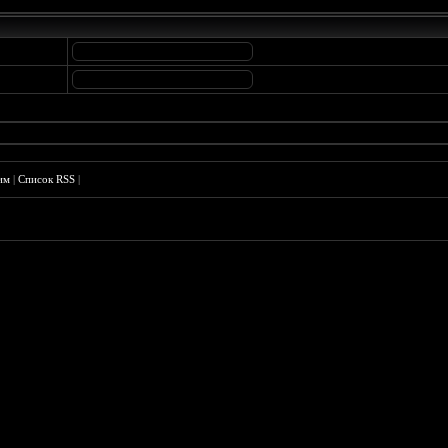
им
|
Список RSS
|