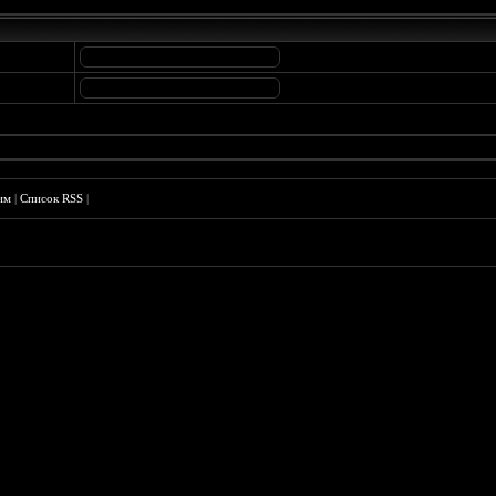
им
|
Список RSS
|