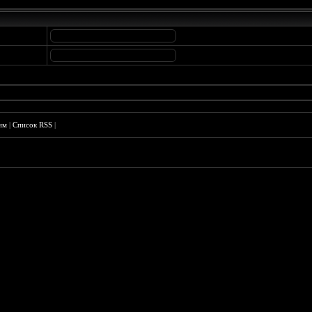
им
|
Список RSS
|