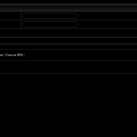
им
|
Список RSS
|