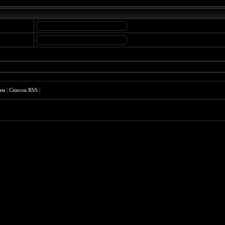
им
|
Список RSS
|