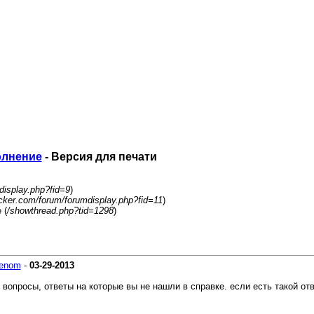
олнение
- Версия для печати
display.php?fid=9
)
acker.com/forum/forumdisplay.php?fid=11
)
 (
/showthread.php?tid=1298
)
enom
-
03-29-2013
 вопросы, ответы на которые вы не нашли в справке. если есть такой отв