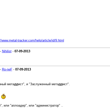
//www.metal-tracker.com/help/article/id/9.html
-
Nihilist
-
07-09-2013
-
Ro-neF
-
07-09-2013
нный мета
лл
ист", и "Заслуженный мета
лл
ист".
.
, или "аплоадер", или "администратор" ..