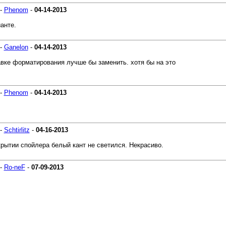
-
Phenom
-
04-14-2013
анте.
-
Ganelon
-
04-14-2013
равке форматирования лучше бы заменить. хотя бы на это
-
Phenom
-
04-14-2013
-
Schtirlitz
-
04-16-2013
крытии спойлера белый кант не светился. Некрасиво.
-
Ro-neF
-
07-09-2013