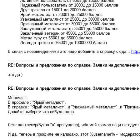
Активный пользователь от 6001 до 10000 баллов
Надежный пользователь от 10001 до 15000 баллов
Друг трекера от 15001 до 20000 баллов
Ярый металлист от 20001 до 25000 баллов
Уважаемый металлист от 25001 до 30000 баллов
Признанный металлист от 30001 до 35000 баллов
Заслуженный металлист от 35001 до 45000 баллов
Закаленный ветеран от 45001 до 55000 баллов
Метал гуру от 55001 до 65000 баллов
Легенда трекер от 65001 до 10000000 баллов
В связи с нововведениями это надо добавить в справку сюда ::
http:
RE: Вопросы и предложения по справке. Заявки на дополнение
это да )
RE: Вопросы и предложения по справке. Заявки на дополнение
Мелочи ::
В профиле : "Ярый мета
л
ист".
В справке : "Ярый мета
лл
ист", и "Уважаемый мета
лл
ист", и "Призна
Давайте выберем что-нибудь одно.
Легенда трекер(буква "а" пропущена), ибо мой грамар наци негодует
И да, теперь в профиле не написано, этот %username% - "модератор"