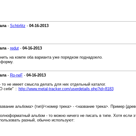
ала
-
Schtirlitz
-
04-16-2013
ала
-
redut
-
04-16-2013
анить на компе оба варианта уже порядком поднадоело.
 форму.
ала
-
Ro-neF
-
04-16-2013
- то не имеет смысла делать для них отдельный каталог.
О себе" ::
http://www.metal-tracker.com/userdetails.php?id=8183
звание альбома> (тип)/<номер трека> - <название трека>. Пример (дре
олноформатный альбом - то можно ничего не писать в типе. Хотя если это "D
пользовать разный, обычно используют: