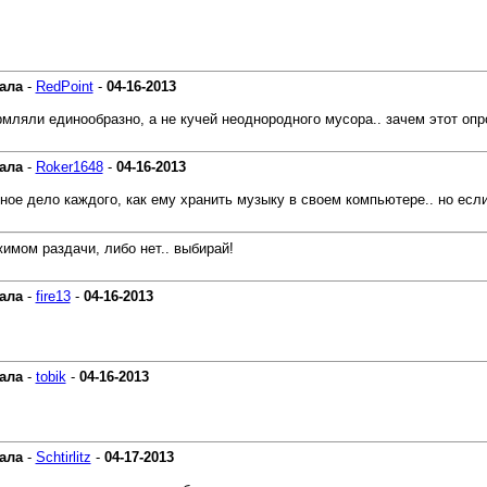
ала
-
RedPoint
-
04-16-2013
рмляли единообразно, а не кучей неоднородного мусора.. зачем этот опр
ала
-
Roker1648
-
04-16-2013
ое дело каждого, как ему хранить музыку в своем компьютере.. но есл
имом раздачи, либо нет.. выбирай!
ала
-
fire13
-
04-16-2013
ала
-
tobik
-
04-16-2013
ала
-
Schtirlitz
-
04-17-2013