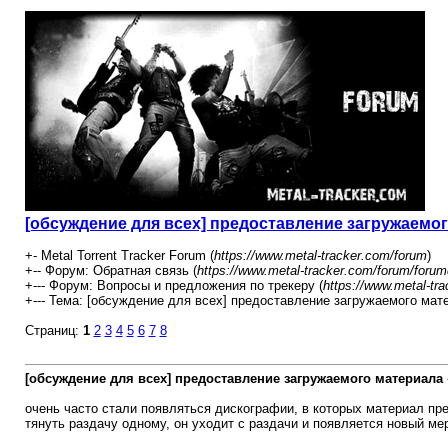
[обсуждение для всех] предоставление загружаемо
+- Metal Torrent Tracker Forum (
https://www.metal-tracker.com/forum
)
+-- Форум: Обратная связь (
https://www.metal-tracker.com/forum/forum
+--- Форум: Вопросы и предложения по трекеру (
https://www.metal-tr
+--- Тема: [обсуждение для всех] предоставление загружаемого мате
Страниц:
1
2
3
4
5
6
7
8
[обсуждение для всех] предоставление загружаемого материала
очень часто стали появляться дискографии, в которых материал пре
тянуть раздачу одному, он уходит с раздачи и появляется новый мер