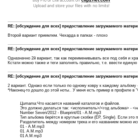
RE: [обсуждение для всех] предоставление загружаемого матери
Второй вариант приемлем. Чехарда в папках - плохо
RE: [обсуждение для всех] предоставление загружаемого матери
Одназначно 2й вариант, так как переименивывать все под себя и хр
Кстати можно также и теги заполнять правильно, т.е. ввести единую
RE: [обсуждение для всех] предоставление загружаемого матери
2 вариант. Однако если только по одному ковру к каждому альбому 
*Наконец-то дошло до этой ноты.. У меня есть пример в профиле в "
Цитата:
Что касается названий каталогов и файлов.
Это должно делаться так: <исполнитель>/<год альбома> - <на
Number Seven/2012 - Blueprint/01 - A.M.mp3
Тип альбома берётся в круглые скобки (EP, Single). Если это п
Разделитель между номером трека и его названием можно ис
01 - A.M.mp3
01. A.M.mp3
01 A.M.mp3