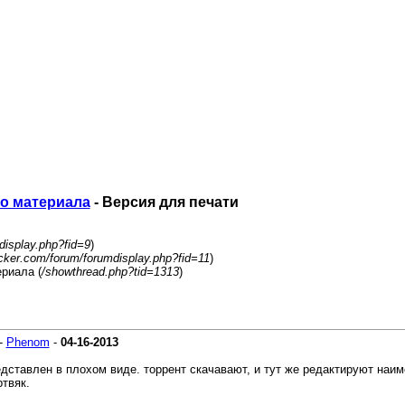
го материала
- Версия для печати
display.php?fid=9
)
acker.com/forum/forumdisplay.php?fid=11
)
риала (
/showthread.php?tid=1313
)
-
Phenom
-
04-16-2013
дставлен в плохом виде. торрент скачавают, и тут же редактируют наим
твяк.