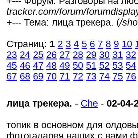
+--- Форум: Разговоры на лю
tracker.com/forum/forumdispla
+--- Тема: лица трекера. (
/sh
Страниц:
1
2
3
4
5
6
7
8
9
10
23
24
25
26
27
28
29
30
31
32
45
46
47
48
49
50
51
52
53
54
67
68
69
70
71
72
73
74
75
76
лица трекера.
-
Che
-
02-04-
топик в основном для олдовы
фотогаларея наших с вами фи