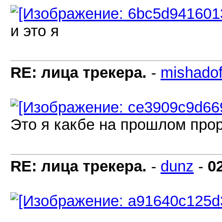
и это я
RE: лица трекера.
-
mishadof
Это я какбе на прошлом прор
RE: лица трекера.
-
dunz
-
0