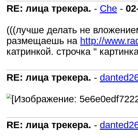
RE: лица трекера.
-
Che
-
02
(((лучше делать не вложением
размещаешь на
http://www.rad
катринкой. строчка " картинка 
RE: лица трекера.
-
danted2
RE: лица трекера.
-
danted2