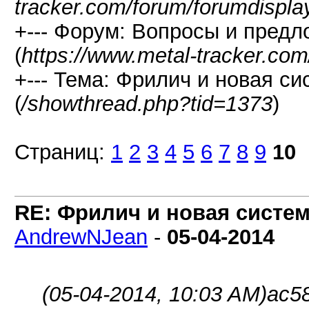
tracker.com/forum/forumdispla
+--- Форум: Вопросы и предл
(
https://www.metal-tracker.com
+--- Тема: Фрилич и новая си
(
/showthread.php?tid=1373
)
Страниц:
1
2
3
4
5
6
7
8
9
10
RE: Фрилич и новая систем
AndrewNJean
-
05-04-2014
(05-04-2014, 10:03 AM)
ac5