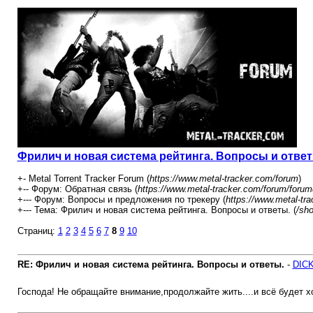
Фрилич и новая система рейтинга. Вопросы и ответ
+- Metal Torrent Tracker Forum (
https://www.metal-tracker.com/forum
)
+-- Форум: Обратная связь (
https://www.metal-tracker.com/forum/forum
+--- Форум: Вопросы и предложения по трекеру (
https://www.metal-tr
+--- Тема: Фрилич и новая система рейтинга. Вопросы и ответы. (
/sh
Страниц:
1
2
3
4
5
6
7
8
9
10
RE: Фрилич и новая система рейтинга. Вопросы и ответы.
-
DIC
Господа! Не обращайте внимание,продолжайте жить....и всё будет х