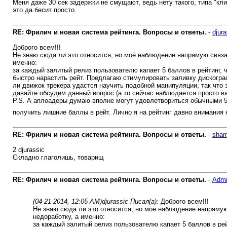
Меня даже 30 сек задержки не смущают, ведь нету такого, типа "кли
это да.бесит просто.
RE: Фрилич и новая система рейтинга. Вопросы и ответы.
-
djura
Доброго всем!!!
Не знаю сюда ли это относится, но моё наблюдение напрямую связа
именно:
за каждый залитый релиз пользователю капает 5 баллов в рейтинг, 
быстро нарастить рейт. Предлагаю стимулировать заливку дискогра
ли движок трекера удастся научить подобной манипуляции, так что 
давайте обсудим данный вопрос (а то сейчас наблюдается просто в
P.S. А аплоадеры думаю вполне могут удовлетвориться обычными 5 
получить лишние баллы в рейт. Лично я на рейтинг давно внимания 
RE: Фрилич и новая система рейтинга. Вопросы и ответы.
-
sham
2 djurassic
Складно глаголишь, товарищ
RE: Фрилич и новая система рейтинга. Вопросы и ответы.
-
Adm
(04-21-2014, 12:05 AM)
djurassic Писал(а):
Доброго всем!!!
Не знаю сюда ли это относится, но моё наблюдение напрямую
недоработку, а именно:
за каждый залитый релиз пользователю капает 5 баллов в рей