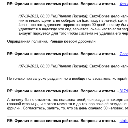
RE: Фрилич и новая система рейтинга. Вопросы и ответы.
-
4eni
(07-19-2013, 08:33 PM)
Phenom Писал(а):
CrazyBones дело напи
никто никого щемить не собирается (как пишут в личке). как 
4enix, про автоудаление торрентов через 90 дней. почему бы
удаляются в надежде что сид вернется. очень часто если загр
аккаунт паркуется для того чтобы система не удалила его чер
Оправданная политика. Раньше юзером дорожили.
RE: Фрилич и новая система рейтинга. Вопросы и ответы.
-
Gane
(07-19-2013, 08:33 PM)
Phenom Писал(а):
CrazyBones дело напи
Не только при запуске раздачи, но и вообще пользователь, который 
RE: Фрилич и новая система рейтинга. Вопросы и ответы.
-
317d
А почему бы не отметить тех пользователей, чьи раздачи находятся
главной страницы, и с этого момента и до тех пор пока её оттуда н
фрилич. Согласитесь, залить, то. что за день скачало 50 человек, 
RE: Фрилич и новая система рейтинга. Вопросы и ответы.
-
stalk