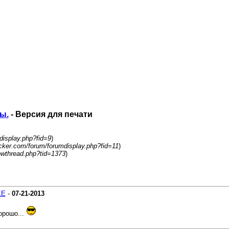
ы.
- Версия для печати
display.php?fid=9
)
acker.com/forum/forumdisplay.php?fid=11
)
owthread.php?tid=1373
)
KE
-
07-21-2013
орошо...