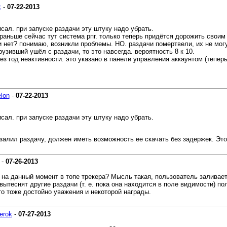
x
-
07-22-2013
сал. при запуске раздачи эту штуку надо убрать.
и раньше сейчас тут система рпг. только теперь придётся дорожить своим
 и нет? понимаю, возникли проблемы. НО. раздачи помертвели, их не мо
узивший ушёл с раздачи, то это навсегда. вероятность 8 к 10.
ез год неактивности. это указано в панели управления аккаунтом (тепер
lon
-
07-22-2013
сал. при запуске раздачи эту штуку надо убрать.
залил раздачу, должен иметь возможность ее скачать без задержек. Это е
-
07-26-2013
 на данный момент в топе трекера? Мысль такая, пользователь заливает 
е вытеснят другие раздачи (т. е. пока она находится в поле видимости) 
это тоже достойно уважения и некоторой награды.
erok
-
07-27-2013