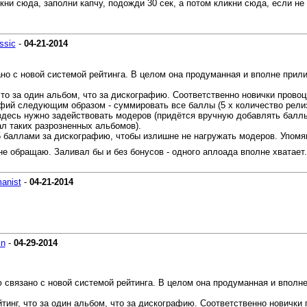
кни сюда, заполни капчу, подожди 30 сек, а потом кликни сюда, если не
ssic
-
04-21-2014
но с новой системой рейтинга. В целом она продуманная и вполне прил
что за один альбом, что за дискографию. Соответственно новички прово
фий следующим образом - суммировать все баллы (5 x количество релиз
здесь нужно задействовать модеров (придётся вручную добавлять баллы 
ал таких разрозненных альбомов).
баллами за дискографию, чтобы излишне не нагружать модеров. Упомян
не обращаю. Заливал бы и без бонусов - одного аплоада вполне хватает
anist
-
04-21-2014
in
-
04-29-2014
 связано с новой системой рейтинга. В целом она продуманная и впол
тинг, что за один альбом, что за дискографию. Соответственно новички