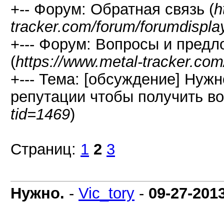
+-- Форум: Обратная связь (
h
tracker.com/forum/forumdispla
+--- Форум: Вопросы и предл
(
https://www.metal-tracker.com
+--- Тема: [обсуждение] Нуж
репутации чтобы получить во
tid=1469
)
Страниц:
1
2
3
Нужно.
-
Vic_tory
-
09-27-201