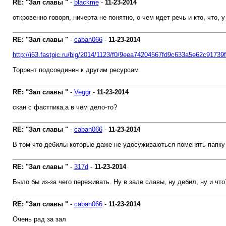
RE: "Зал славы "
-
blackme
-
11-23-2014
откровенно говоря, ничерта не понятно, о чем идет речь и кто, что, у
RE: "Зал славы "
-
caban066
-
11-23-2014
http://i63.fastpic.ru/big/2014/1123/f0/9eea74204567fd9c633a5e62c91739
Торрент подсоединен к другим ресурсам
RE: "Зал славы "
-
Veggr
-
11-23-2014
скан с фастпика,а в чём дело-то?
RE: "Зал славы "
-
caban066
-
11-23-2014
В том что дебилы которые даже не удосуживаються поменять папку 
RE: "Зал славы "
-
317d
-
11-23-2014
Было бы из-за чего переживать. Ну в зале славы, ну дебил, ну и что
RE: "Зал славы "
-
caban066
-
11-23-2014
Очень рад за зал