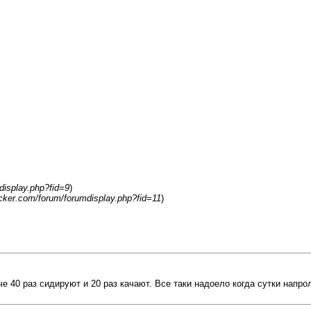
display.php?fid=9
)
acker.com/forum/forumdisplay.php?fid=11
)
е 40 раз сидируют и 20 раз качают. Все таки надоело когда сутки напро