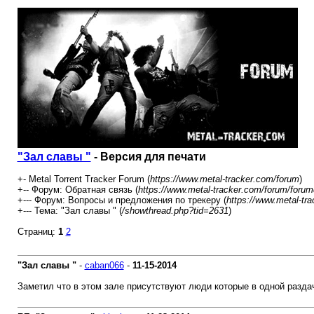
"Зал славы "
- Версия для печати
+- Metal Torrent Tracker Forum (
https://www.metal-tracker.com/forum
)
+-- Форум: Обратная связь (
https://www.metal-tracker.com/forum/forum
+--- Форум: Вопросы и предложения по трекеру (
https://www.metal-tr
+--- Тема: "Зал славы " (
/showthread.php?tid=2631
)
Страниц:
1
2
"Зал славы "
-
caban066
-
11-15-2014
Заметил что в этом зале присутствуют люди которые в одной раздач