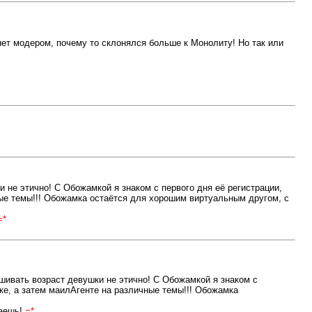
ет модером, почему то склонялся больше к Монолиту! Но так или
и не этично! С Обожамкой я знаком с первого дня её регистрации,
ные темы!!! Обожамка остаётся для хорошим виртуальным другом, с
=*
ашивать возраст девушки не этично! С Обожамкой я знаком с
ьке, а затем маилАгенте на различные темы!!! Обожамка
лаешь!
=*