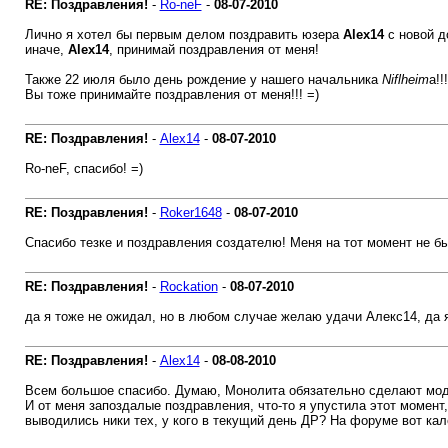
RE: Поздравления!
-
Ro-neF
-
08-07-2010
Лично я хотел бы первым делом поздравить юзера
Alex14
с новой д
иначе,
Alex14
, принимай поздравления от меня!
Также 22 июля было день рождение у нашего начальника
Niflheim
а!!
Вы тоже принимайте поздравления от меня!!! =)
RE: Поздравления!
-
Alex14
-
08-07-2010
Ro-neF, спасибо! =)
RE: Поздравления!
-
Roker1648
-
08-07-2010
Спасибо тезке и поздравления создателю! Меня на тот момент не был
RE: Поздравления!
-
Rockation
-
08-07-2010
да я тоже не ожидал, но в любом случае желаю удачи Алекс14, да я 
RE: Поздравления!
-
Alex14
-
08-08-2010
Всем большое спасибо. Думаю, Монолита обязательно сделают моде
И от меня запоздалые поздравления, что-то я упустила этот момент
выводились ники тех, у кого в текущий день ДР? На форуме вот кал