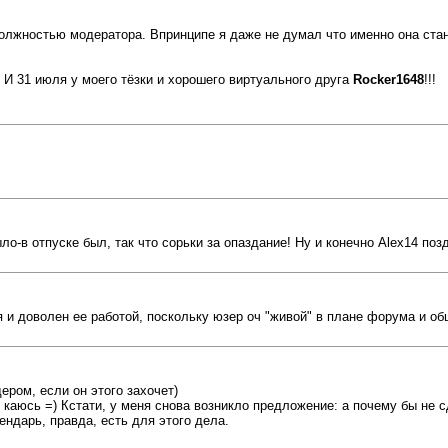
олжностью модератора. Впринципе я даже не думал что именно она стан
! И 31 июля у моего тёзки и хорошего виртуального друга
Rocker1648
!!!
о-в отпуске был, так что сорьки за опаздание! Ну и конечно Alex14 поз
и доволен ее работой, поскольку юзер оч "живой" в плане форума и обще
ром, если он этого захочет)
, каюсь =) Кстати, у меня снова возникло предложение: а почему бы не 
ендарь, правда, есть для этого дела.