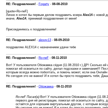
RE: Поздравления!
-
Fogarty
-
08-08-2010
[quote=Ro-neF]
Лично я хотел бы первым делом поздравить юзера
Alex14
с новой д
иначе,
Alex14
, принимай поздравления от меня!
Присоединяюсь к поздравлениям!
RE: Поздравления!
-
alexey13
-
08-09-2010
поздравляю ALEX14 с назначением.удачи тебе
RE: Поздравления!
-
Ro-neF
-
08-11-2010
Вот! У пользователя Обожамка сёдня (11.08.2010 г.) ДР! Сколько ей
помогал ей освоиться по сайту, делал подсказки и замечания!!! По
которым всегда можно поболтать, и помочь может, если она Онлайн 
Но сегодня это не важно! И я хотел бы просто поздравить тебя, Да
RE: Поздравления!
-
Обожамка
-
08-11-2010
Ro-neF Писал(а):
Вот! У пользователя Обожамка сёдня (11.08.2
первого дня её регистрации, помогал ей освоиться по сайту,
остаётся для хорошим виртуальным другом, с которым всегда
Но сегодня это не важно! И я хотел бы просто поздравить те