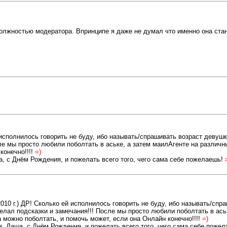
олжностью модератора. Впринципе я даже не думал что именно она стан
 исполнилось говорить не буду, ибо называть/спрашивать возраст девушк
сле мы просто любили поболтать в аське, а затем маилАгенте на различ
конечно!!!!
=)
ша, с Днём Рождения, и пожелать всего того, чего сама себе пожелаешь!
010 г.) ДР! Сколько ей исполнилось говорить не буду, ибо называть/спр
 делал подсказки и замечания!!! После мы просто любили поболтать в ас
 можно поболтать, и помочь может, если она Онлайн конечно!!!!
=)
бя, Даша, с Днём Рождения, и пожелать всего того, чего сама себе поже