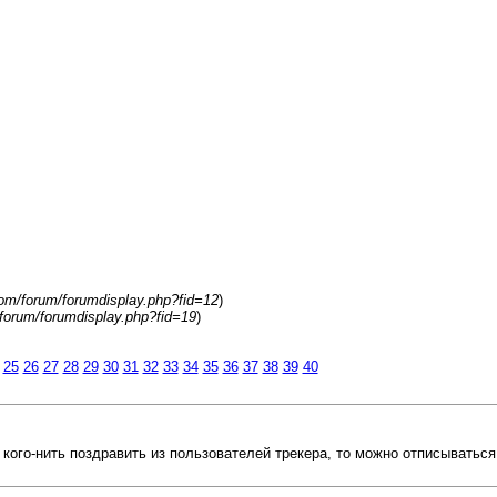
com/forum/forumdisplay.php?fid=12
)
/forum/forumdisplay.php?fid=19
)
25
26
27
28
29
30
31
32
33
34
35
36
37
38
39
40
я кого-нить поздравить из пользователей трекера, то можно отписываться