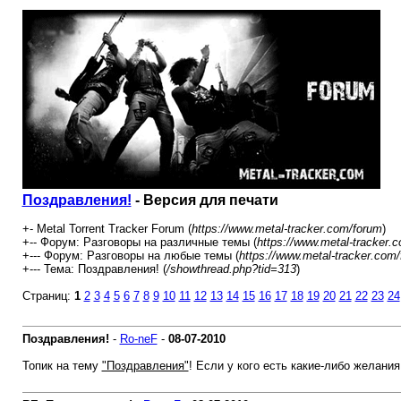
Поздравления!
- Версия для печати
+- Metal Torrent Tracker Forum (
https://www.metal-tracker.com/forum
)
+-- Форум: Разговоры на различные темы (
https://www.metal-tracker.
+--- Форум: Разговоры на любые темы (
https://www.metal-tracker.com
+--- Тема: Поздравления! (
/showthread.php?tid=313
)
Страниц:
1
2
3
4
5
6
7
8
9
10
11
12
13
14
15
16
17
18
19
20
21
22
23
24
Поздравления!
-
Ro-neF
-
08-07-2010
Топик на тему
"Поздравления"
! Если у кого есть какие-либо желани