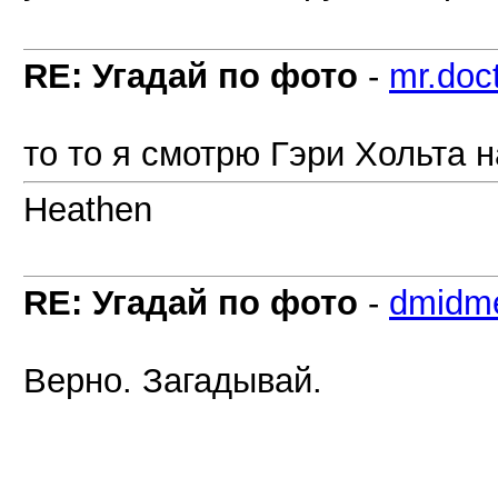
RE: Угадай по фото
-
mr.doc
то то я смотрю Гэри Хольта 
Heathen
RE: Угадай по фото
-
dmidm
Верно. Загадывай.