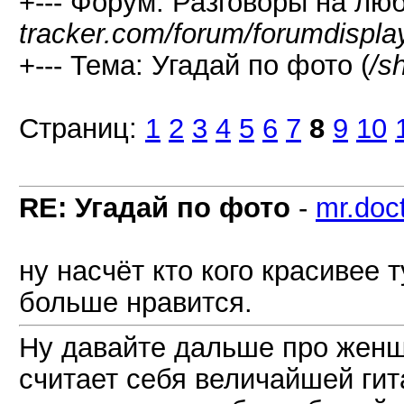
+--- Форум: Разговоры на лю
tracker.com/forum/forumdispla
+--- Тема: Угадай по фото (
/s
Страниц:
1
2
3
4
5
6
7
8
9
10
RE: Угадай по фото
-
mr.doc
ну насчёт кто кого красивее 
больше нравится.
Ну давайте дальше про женщ
считает себя величайшей гит