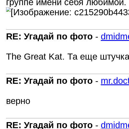
группе имени себя любимой. 
RE: Угадай по фото
-
dmidm
The Great Kat. Та еще штучк
RE: Угадай по фото
-
mr.doc
верно
RE: Угадай по фото
-
dmidm