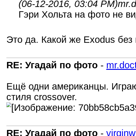
(06-12-2016, 03:04 PM)
mr.d
Гэри Хольта на фото не ви
Это да. Какой же Exodus без 
RE: Угадай по фото
-
mr.doc
Ещё одни американцы. Играю
стиля crossover.
RE: Угадай по фото
-
virginw