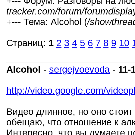
+--- Форум: Разговоры на лю
tracker.com/forum/forumdispla
+--- Тема: Alcohol (
/showthrea
Страниц:
1
2
3
4
5
6
7
8
9
10
Alcohol
-
sergejvoevoda
-
11-
http://video.google.com/vide
Видео длинное, но оно стоит 
обещаю, что отношение к алк
Интересно, что вы думаете по