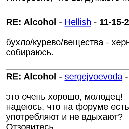
RE: Alcohol
-
Hellish
-
11-15-
бухло/курево/вещества - херн
собираюсь.
RE: Alcohol
-
sergejvoevoda
это очень хорошо, молодец!
надеюсь, что на форуме ест
употребляют и не вдыхают?
Отзовитесь...