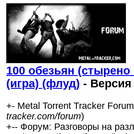
100 обезьян (стырено 
(игра) (флуд)
- Версия
+- Metal Torrent Tracker Forum
tracker.com/forum
)
+-- Форум: Разговоры на раз