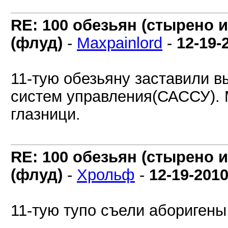
RE: 100 обезьян (стырено и
(флуд)
-
Maxpainlord
-
12-19-
11-тую обезьяну заставили 
систем управления(САССУ). М
глазници.
RE: 100 обезьян (стырено и
(флуд)
-
Хрольф
-
12-19-201
11-тую тупо съели аборигены