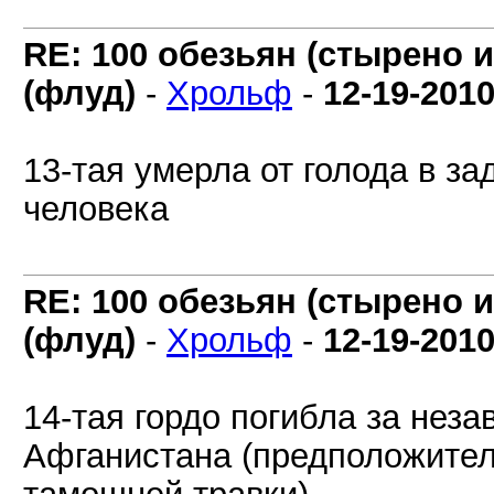
RE: 100 обезьян (стырено и
(флуд)
-
Хрольф
-
12-19-201
13-тая умерла от голода в за
человека
RE: 100 обезьян (стырено и
(флуд)
-
Хрольф
-
12-19-201
14-тая гордо погибла за нез
Афганистана (предположител