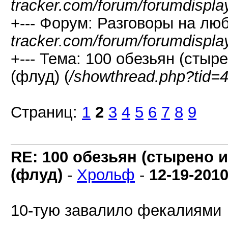
tracker.com/forum/forumdispla
+--- Форум: Разговоры на лю
tracker.com/forum/forumdispla
+--- Тема: 100 обезьян (стыре
(флуд) (
/showthread.php?tid=
Страниц:
1
2
3
4
5
6
7
8
9
RE: 100 обезьян (стырено и
(флуд)
-
Хрольф
-
12-19-201
10-тую завалило фекалиями