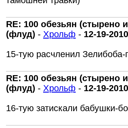
тамошней травки)
RE: 100 обезьян (стырено и
(флуд)
-
Хрольф
-
12-19-201
15-тую расчленил Зелибоба-
RE: 100 обезьян (стырено и
(флуд)
-
Хрольф
-
12-19-201
16-тую затискали бабушки-б