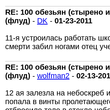
RE: 100 обезьян (стырено и
(флуд)
-
DK
-
01-23-2011
11-я устроилась работать шк
смерти забил ногами отец уч
RE: 100 обезьян (стырено и
(флуд)
-
wolfman2
-
02-13-20
12 ая залезла на небоскреб и
попала в винты пролетающего