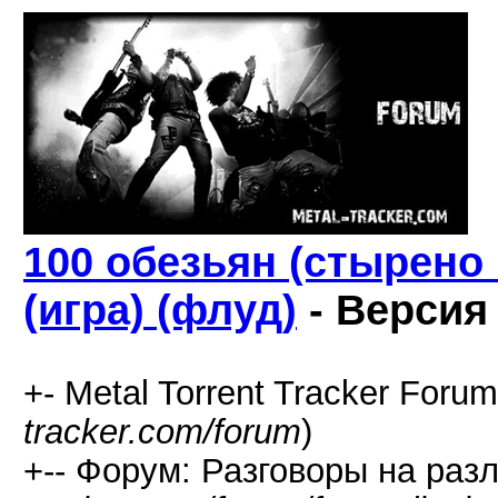
100 обезьян (стырено 
(игра) (флуд)
- Версия
+- Metal Torrent Tracker Forum
tracker.com/forum
)
+-- Форум: Разговоры на раз