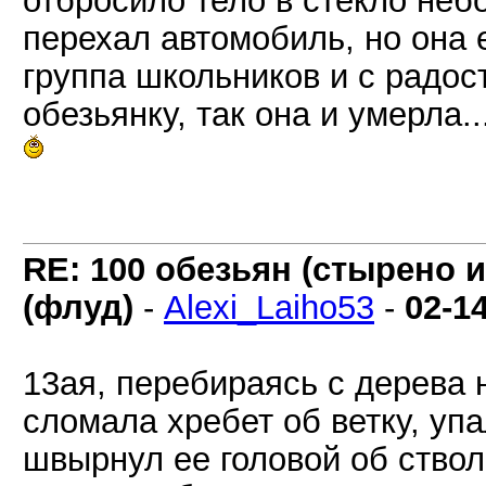
отбросило тело в стекло небо
перехал автомобиль, но она 
группа школьников и с радос
обезьянку, так она и умерла..
RE: 100 обезьян (стырено и
(флуд)
-
Alexi_Laiho53
-
02-1
13ая, перебираясь с дерева 
сломала хребет об ветку, упа
швырнул ее головой об ствол