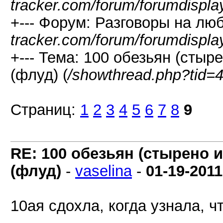
tracker.com/forum/forumdispla
+--- Форум: Разговоры на лю
tracker.com/forum/forumdispla
+--- Тема: 100 обезьян (стыре
(флуд) (
/showthread.php?tid=
Страниц:
1
2
3
4
5
6
7
8
9
RE: 100 обезьян (стырено и
(флуд)
-
vaselina
-
01-19-2011
10ая сдохла, когда узнала, чт