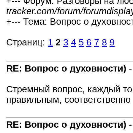
+--- Форум: Разговоры на лю
tracker.com/forum/forumdispla
+--- Тема: Вопрос о духовност
Страниц:
1
2
3
4
5
6
7
8
9
RE: Вопрос о духовности)
Стремный вопрос, каждый то,
правильным, соответственно 
RE: Вопрос о духовности)