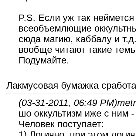
P.S. Если уж так нейметс
всеобъемлющие оккультны
сюда магию, каббалу и т.д
вообще читают такие темы
Подумайте.
Лакмусовая бумажка сработ
(03-31-2011, 06:49 PM)
metr
шо оккультизм иже с ним -
Человек поступает:
1) Логично, при этом логи