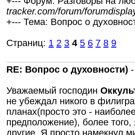
+--- Форум: Разговоры на лю
tracker.com/forum/forumdispla
+--- Тема: Вопрос о духовност
Страниц:
1
2
3
4
5
6
7
8
9
RE: Вопрос о духовности)
Уважаемый господин
Оккуль
не убеждал никого в филигра
планах(просто это - наиболе
предположение), более того,
другие. Я просто намекнул 