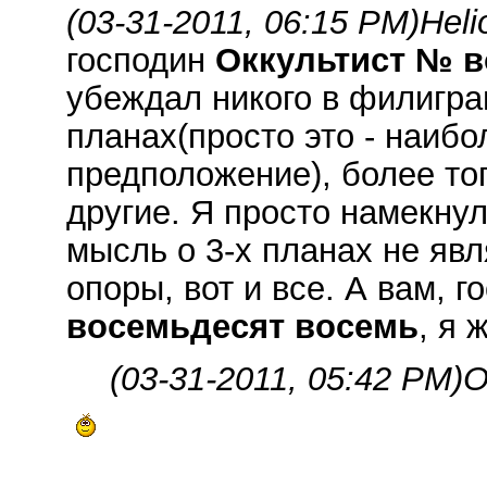
(03-31-2011, 06:15 PM)
Heli
господин
Оккультист № в
убеждал никого в филигран
планах(просто это - наиб
предположение), более тог
другие. Я просто намекну
мысль о 3-х планах не яв
опоры, вот и все. А вам, 
восемьдесят восемь
, я 
(03-31-2011, 05:42 PM)
O