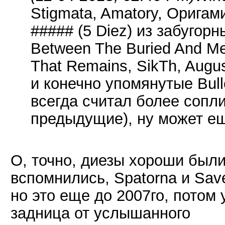
Stigmata, Amatory, Оригам
##### (5 Diez) из забугорных
Between The Buried And Me,
That Remains, SikTh, Augu
и конечно упомянутые Bulle
всегда считал более сопл
предыдущие), ну может ещ
О, точно, диезы хороши были
вспомнились, Spatorna и Sav
но это еще до 2007го, потом 
задница от услышанного