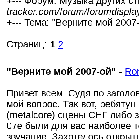
+--- Форум: Музыка других ст
tracker.com/forum/forumdispla
+--- Тема: "Верните мой 2007-
Страниц:
1
2
"Верните мой 2007-ой"
-
Ro
Привет всем. Судя по заголов
мой вопрос. Так вот, ребяту
(metalcore) сцены СНГ либо 
07е были для вас наиболее 
звучание. Захотелось открыт