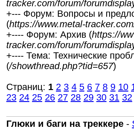
tracker.com/forum/forumdispla
+--- Форум: Вопросы и предл
(
https://www.metal-tracker.com
+---- Форум: Архив (
https://w
tracker.com/forum/forumdispla
+---- Тема: Технические про
(
/showthread.php?tid=657
)
Страниц:
1
2
3
4
5
6
7
8
9
10
23
24
25
26
27
28
29
30
31
32
Глюки и баги на треккере
-