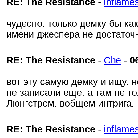
RE: The Resistance
-
inflame
чудесно. только демку бы ка
имени джеспера не достаточн
RE: The Resistance
-
Che
-
0
вот эту самую демку и ищу. н
не записали еще. а там не т
Люнгстром. вобщем интрига.
RE: The Resistance
-
inflame