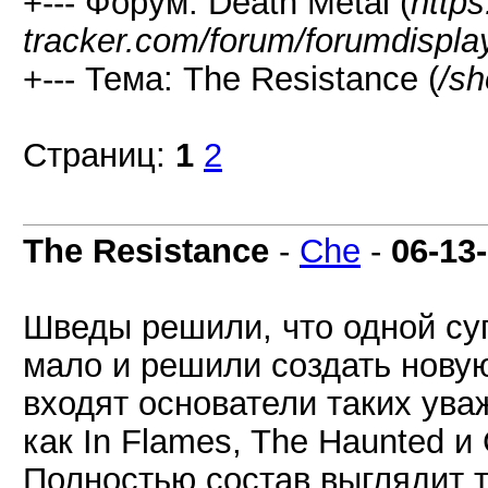
+--- Форум: Death Metal (
https
tracker.com/forum/forumdispla
+--- Тема: The Resistance (
/s
Страниц:
1
2
The Resistance
-
Che
-
06-13
Шведы решили, что одной суп
мало и решили создать новую
входят основатели таких ува
как In Flames, The Haunted и 
Полностью состав выглядит т