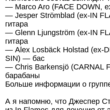
— Marco Aro (FACE DOWN, 
— Jesper Strömblad (ex-IN
гитара
— Glenn Ljungström (ex-IN
гитара
— Alex Losbäck Holstad (e
SIN) — бас
— Chris Barkensjö (CARNAL
барабаны
Больше информации о групп
А я напомню, что Джеспер С
из In Flames для лечения от