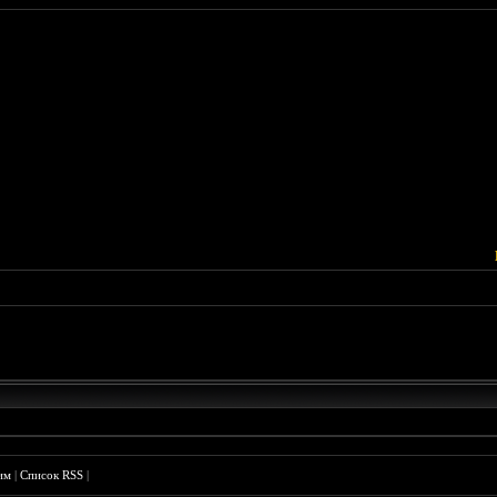
им
|
Список RSS
|